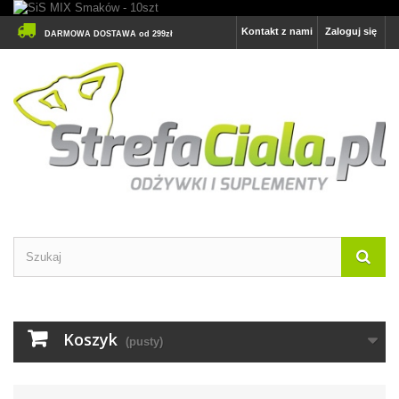
Kontakt z nami
Zaloguj się
DARMOWA DOSTAWA od 299zł
Koszyk
(pusty)