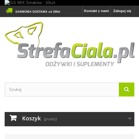
Kontakt z nami
Zaloguj się
DARMOWA DOSTAWA od 299zł
Koszyk
(pusty)