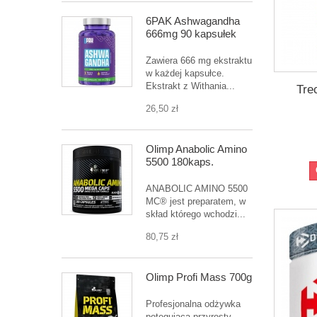
6PAK Ashwagandha
666mg 90 kapsułek
Zawiera 666 mg ekstraktu
w każdej kapsułce.
Ekstrakt z Withania...
Tre
26,50 zł
Olimp Anabolic Amino
5500 180kaps.
ANABOLIC AMINO 5500
MC® jest preparatem, w
skład którego wchodzi...
80,75 zł
Olimp Profi Mass 700g
Profesjonalna odżywka
potęgująca przyrosty