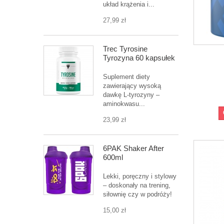
układ krążenia i...
27,99 zł
Trec Tyrosine
Tyrozyna 60 kapsułek
Suplement diety
zawierający wysoką
dawkę L-tyrozyny –
aminokwasu...
23,99 zł
6PAK Shaker After
600ml
Lekki, poręczny i stylowy
– doskonały na trening,
siłownię czy w podróży!
15,00 zł