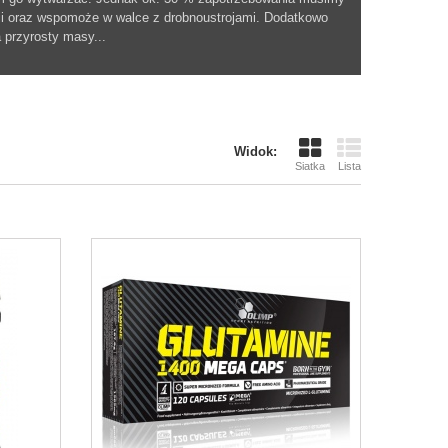
i oraz wspomoże w walce z drobnoustrojami. Dodatkowo
 przyrosty masy...
Widok:
Siatka
Lista