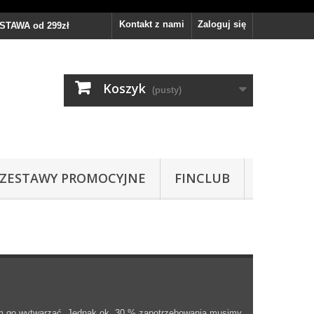
Kontakt z nami
Zaloguj się
TAWA od 299zł
Koszyk
(pusty)
ZESTAWY PROMOCYJNE
FINCLUB
m go wytwarzać. Jednak ok. 30 % zapotrzebowania musimy