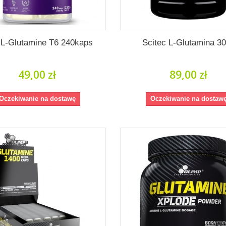
 L-Glutamine T6 240kaps
Scitec L-Glutamina 3
49,00 zł
89,00 zł
Oczekiwanie na dostawę
Oczekiwanie na dostaw