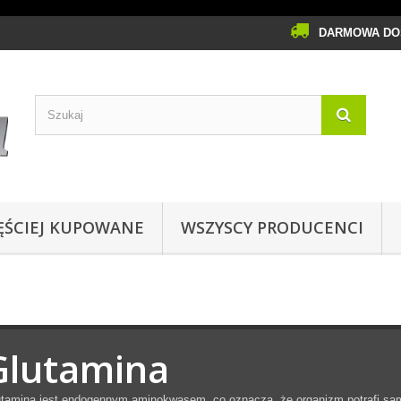
DARMOWA DOS
ĘŚCIEJ KUPOWANE
WSZYSCY PRODUCENCI
Glutamina
utamina jest endogennym aminokwasem, co oznacza, że organizm potrafi sa