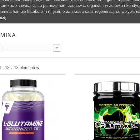
tarczać z zewnątrz, co pomoże nam zachować organizm w zdrowiu i kondycj
tamina hamuje katabolizm mięśni, oraz skraca czas regeneracji co wpływa na
ęcej
AMINA
--
1 - 13 z 13 elementów