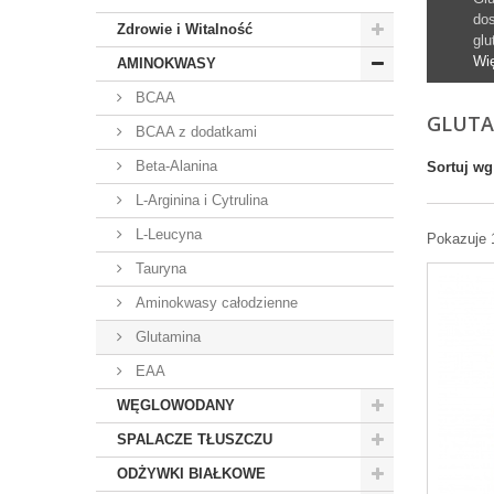
dos
Zdrowie i Witalność
glu
Wi
AMINOKWASY
BCAA
GLUT
BCAA z dodatkami
Beta-Alanina
Sortuj wg
L-Arginina i Cytrulina
L-Leucyna
Pokazuje 
Tauryna
Aminokwasy całodzienne
Glutamina
EAA
WĘGLOWODANY
SPALACZE TŁUSZCZU
ODŻYWKI BIAŁKOWE