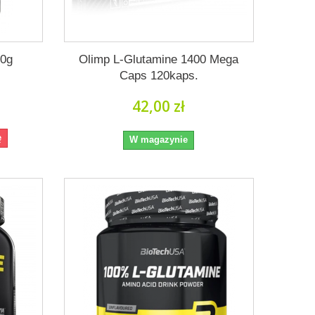
00g
Olimp L-Glutamine 1400 Mega
Caps 120kaps.
42,00 zł
ę
W magazynie