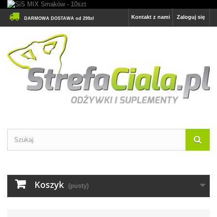
Kontakt z nami
Zaloguj się
DARMOWA DOSTAWA od 299zł
Koszyk
(pusty)