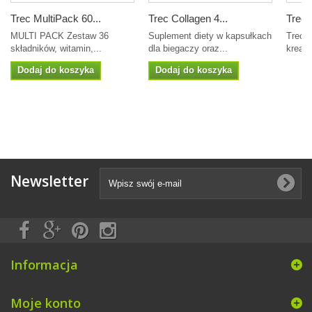
Trec MultiPack 60...
Trec Collagen 4...
Trec 
MULTI PACK Zestaw 36
Suplement diety w kapsułkach
Trec C
składników, witamin,...
dla biegaczy oraz...
kreaty
Dodaj do koszyka
Dodaj do koszyka
Newsletter
Informacja
Moje konto