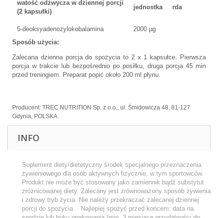
watość odżwycza w dziennej porcji
jednostka
rda
(2 kapsułki)
5-deoksyadenozylokobalamina
2000 µg
Sposób użycia:
Zalecana dzienna porcja do spożycia to 2 x 1 kapsułce. Pierwsza
porcja w trakcie lub bezpośrednio po posiłku, druga porcja 45 min
przed treningiem. Preparat popić około 200 ml płynu.
Producent: TREC NUTRITION Sp. z o.o., ul. Śmidowicza 48, 81-127
Gdynia, POLSKA.
INFO
Suplement diety/dietetyczny środek specjalnego przeznaczenia
żywieniowego dla osób aktywnych fizycznie, w tym sportowców.
Produkt nie może być stosowany jako zamiennik bądź substytut
zróżnicowanej diety. Zalecany jest zrównoważony sposób żywienia
i zdrowy tryb życia. Nie należy przekraczać zalecanej dziennej
porcji do spożycia. Najlepiej spożyć przed końcem: data na
spodzie lub boku opakowania (min. 3 miesiące przydatności do