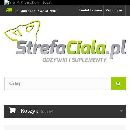
Kontakt z nami
Zaloguj się
DARMOWA DOSTAWA od 299zł
Koszyk
(pusty)