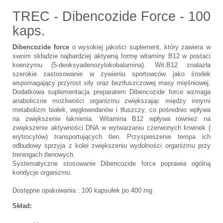
TREC - Dibencozide Force - 100
kaps.
Dibencozide force
o wysokiej jakości suplement, który zawiera w
swoim składzie najbardziej aktywną formę witaminy B12 w postaci
koenzymu (5-deoksyadenozylokobalamina). Wit.B12 znalazła
szerokie zastosowanie w żywieniu sportowców jako środek
wspomagający przyrost siły oraz beztłuszczowej masy mięśniowej.
Dodatkowa suplementacja preparatem Dibencozide force wzmaga
anaboliczne możliwości organizmu zwiększając między innymi
metabolizm białek, węglowodanów i tłuszczy, co pośrednio wpływa
na zwiększenie łaknienia. Witamina B12 wpływa również na
zwiększenie aktywności DNA w wytwarzaniu czerwonych krwinek (
erytrocytów) transportujących tlen. Przyspieszenie tempa ich
odbudowy sprzyja z kolei zwiększeniu wydolności organizmu przy
treningach tlenowych.
Systematyczne stosowanie Dibencozide force poprawia ogólną
kondycje organizmu.
Dostępne opakowania : 100 kapsułek po 400 mg
Skład: