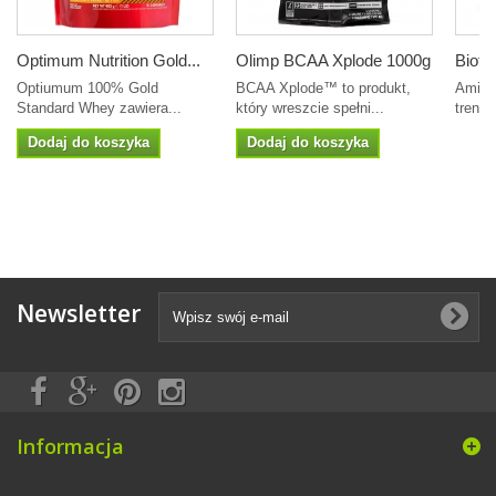
Optimum Nutrition Gold...
Olimp BCAA Xplode 1000g
Biote
Optiumum 100% Gold
BCAA Xplode™ to produkt,
Amino
Standard Whey zawiera...
który wreszcie spełni...
trenin
Dodaj do koszyka
Dodaj do koszyka
Newsletter
Informacja