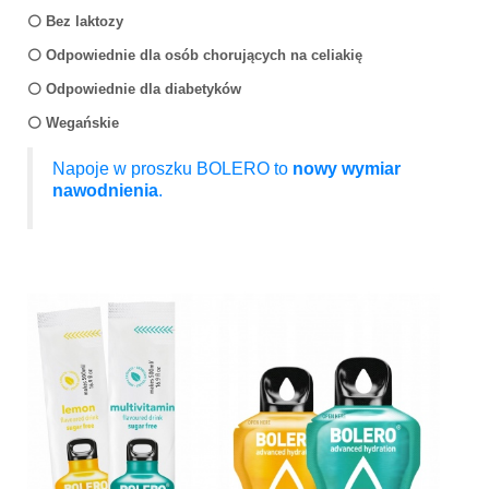
⚪️ Bez laktozy
⚪️ Odpowiednie dla osób chorujących na celiakię
⚪️ Odpowiednie dla diabetyków
⚪️ Wegańskie
Napoje w proszku BOLERO to
nowy wymiar
nawodnienia
.