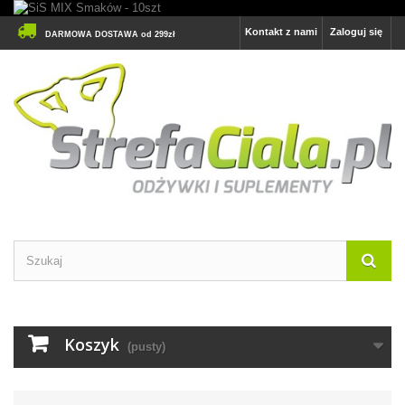
Kontakt z nami
Zaloguj się
DARMOWA DOSTAWA od 299zł
Koszyk
(pusty)