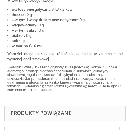
W 100 ml gotowego napoju:
wartość energetyczna
8 kJ / 2 kcal
tłuszcz:
0 g
– w tym kwasy tłuszczowe nasycone:
0 g
węglowodany:
0 g
– w tym cukry:
0 g
białko :
0 g
sól:
0 g
witamina C:
6 mg
Wartości mogą nieznacznie różnić się od siebie w zależności od
wybranej opcji smakowej.
Składniki: kwasy: kwasek cytrynowy, kwas jabłkowy; włókno inulinowe;
aromaty; substancje słodzące: acesulfam k, sukraloza, glikozydy
stewiolowe, regulator kwasowości: cytrynian sodu; substancja
przeciwzbrylająca: fosforan wapnia; substancja zagęszczająca: guma
guar, guma arabska; kwas l-askorbinowy (witamina c); octan dl alfa
tokoferylu (witamina e); octan retinylu (witamina a); barwniki: beta-apo-8′-
karotenal (c 30), beta karoten.
PRODUKTY POWIĄZANE