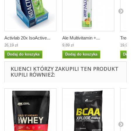
Activlab 20x IsoActive...
Ale Multivitamin +...
Trec I
26,19 zł
9,89 zł
19,95 
Dodaj do koszyka
Dodaj do koszyka
Dod
KLIENCI KTÓRZY ZAKUPILI TEN PRODUKT
KUPILI RÓWNIEŻ: