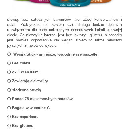
stewią, bez sztucznych barwników, aromatów, konserwantów i
cukru. Praktycznie nie zawiera kcal, dlatego będzie idealnym
rozwiązaniem dla osób unikających dodatkowych kalorii w swojej
diecie. Co niezwykle istotne, jest bez laktozy i glutenu. a ponadto
jest również odpowiednie dla wegan. Bolero to także mnóstwo
pysznych smaków do wyboru.
⚪️ Wersja Stick - mniejsze, wygodniejsze saszetki
⚪️
Bez cukru
⚪️ ok. 1kcal/100ml
⚪️ Zawierają elektrolity
⚪️ słodzone stewią
⚪️ Ponad 78 niesamowitych smaków!
⚪️ Bogate w witaminę C
⚪️ Bez aspartamu
⚪️ Bez glutenu