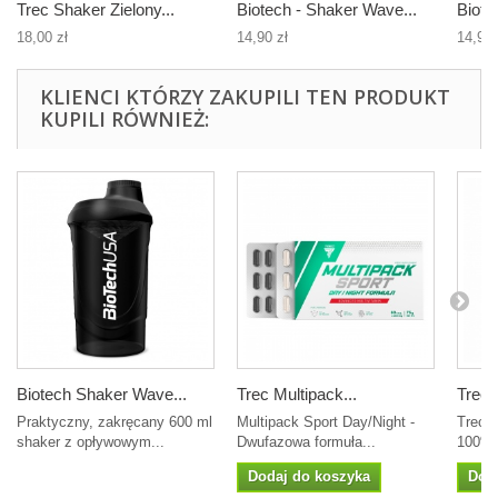
Trec Shaker Zielony...
Biotech - Shaker Wave...
Biote
18,00 zł
14,90 zł
14,90 
KLIENCI KTÓRZY ZAKUPILI TEN PRODUKT
KUPILI RÓWNIEŻ:
Biotech Shaker Wave...
Trec Multipack...
Trec
Praktyczny, zakręcany 600 ml
Multipack Sport Day/Night -
Trec 
shaker z opływowym...
Dwufazowa formuła...
100% n
Dodaj do koszyka
Dod