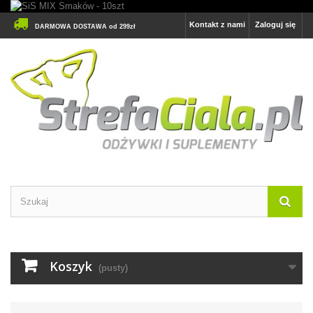
Kontakt z nami
Zaloguj się
DARMOWA DOSTAWA od 299zł
Koszyk
(pusty)