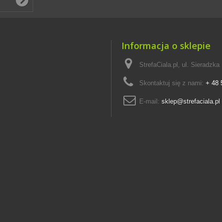
Informacja o sklepie
StrefaCiala.pl, ul. Sieradz
Skontaktuj się z nami:
+ 48
E-mail:
sklep@strefaciala.pl